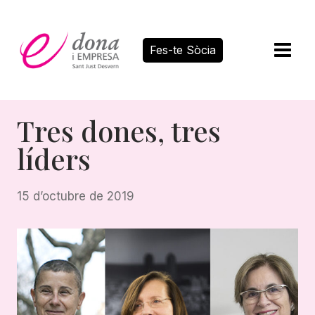
Vés
al
contingut
Fes-te Sòcia
Tres dones, tres
líders
15 d’octubre de 2019