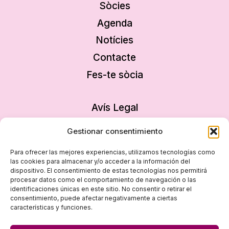
Sòcies
Agenda
Notícies
Contacte
Fes-te sòcia
Avís Legal
Política de privacitat
Gestionar consentimiento
Política de cookies
Para ofrecer las mejores experiencias, utilizamos tecnologías como
Declaració d’accessibilitat
las cookies para almacenar y/o acceder a la información del
dispositivo. El consentimiento de estas tecnologías nos permitirá
Mapa del lloc
procesar datos como el comportamiento de navegación o las
identificaciones únicas en este sitio. No consentir o retirar el
consentimiento, puede afectar negativamente a ciertas
características y funciones.