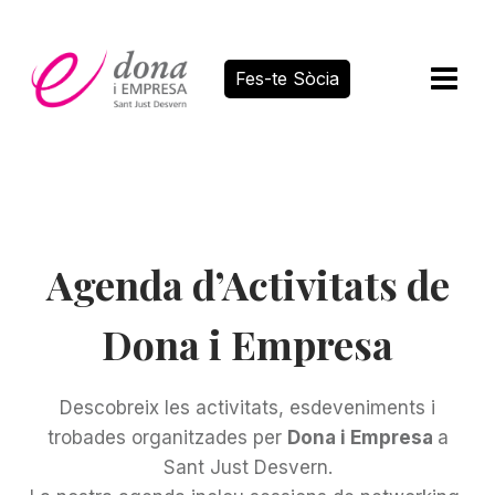
Vés
al
contingut
Fes-te Sòcia
Agenda d’Activitats de
Dona i Empresa
Descobreix les activitats, esdeveniments i
trobades organitzades per
Dona i Empresa
a
Sant Just Desvern.