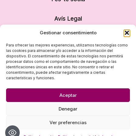
Avís Legal
Política de privacitat
Gestionar consentimiento
Política de cookies
Para ofrecer las mejores experiencias, utilizamos tecnologías como
Declaració d’accessibilitat
las cookies para almacenar y/o acceder a la información del
dispositivo. El consentimiento de estas tecnologías nos permitirá
Mapa del lloc
procesar datos como el comportamiento de navegación o las
identificaciones únicas en este sitio. No consentir o retirar el
consentimiento, puede afectar negativamente a ciertas
características y funciones.
Aceptar
Denegar
© 2026 Dona i Empresa - Disseny
empiezapori
Ver preferencias