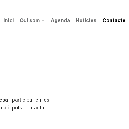
Inici
Qui som
Agenda
Notícies
Contacte
resa
, participar en les
iació, pots contactar