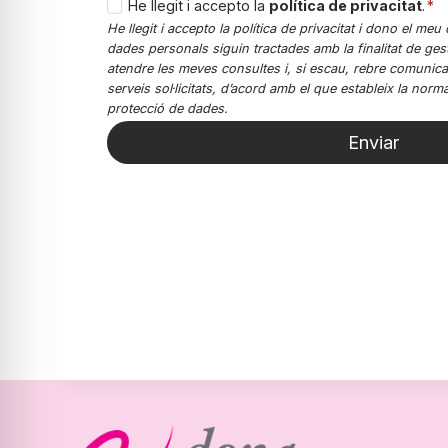
H
He llegit i accepto la
política de privacitat
.
*
e
He llegit i accepto la política de privacitat i dono el m
dades personals siguin tractades amb la finalitat de gest
ll
atendre les meves consultes i, si escau, rebre comunic
e
serveis sol·licitats, d’acord amb el que estableix la norm
g
protecció de dades.
i
Enviar
t
i
a
c
c
e
p
t
o
l
a
p