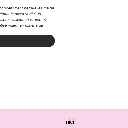
eu consentiment perquè les meves
ionar la meva sol·licitud,
acions relacionades amb els
ativa vigent en matèria de
Inici