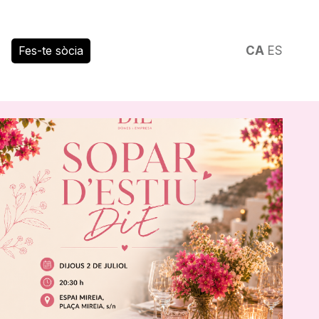
Fes-te sòcia
CA
ES