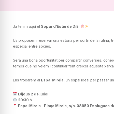
Ja tenim aquí el
Sopar d’Estiu de DiE
!
Us proposem reservar una estona per sortir de la rutina, tr
especial entre sòcies.
Serà una bona oportunitat per compartir converses, conèix
temps que no veiem i continuar fent créixer aquesta xarxa
Ens trobarem al
Espai Mireia
, un espai ideal per passar u
Dijous 2 de juliol
20:30 h
Espai Mireia – Plaça Mireia, s/n. 08950 Esplugues d