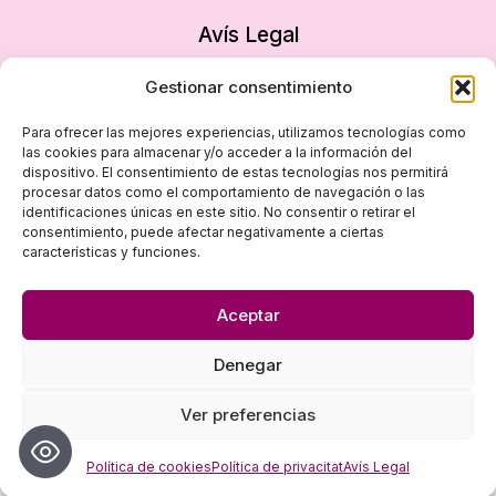
Avís Legal
Política de privacitat
Gestionar consentimiento
Política de cookies
Para ofrecer las mejores experiencias, utilizamos tecnologías como
Declaració d’accessibilitat
las cookies para almacenar y/o acceder a la información del
dispositivo. El consentimiento de estas tecnologías nos permitirá
Mapa del lloc
procesar datos como el comportamiento de navegación o las
identificaciones únicas en este sitio. No consentir o retirar el
consentimiento, puede afectar negativamente a ciertas
características y funciones.
Aceptar
Denegar
© 2026 Dona i Empresa - Disseny
empiezapori
Ver preferencias
Política de cookies
Política de privacitat
Avís Legal