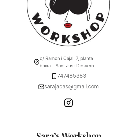
c/ Ramon i Cajal, 7, planta
baixa – Sant Just Desvern
747485383
sarajacas@gmail.com
Sara’s Workshop