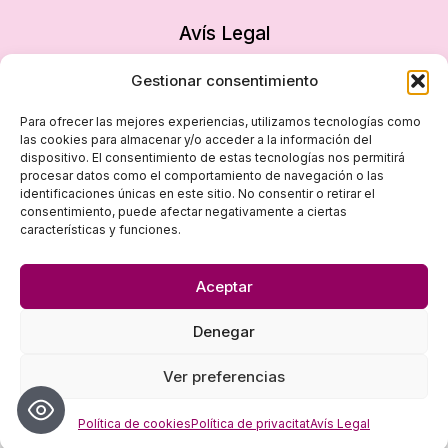
Avís Legal
Política de privacitat
Gestionar consentimiento
Política de cookies
Para ofrecer las mejores experiencias, utilizamos tecnologías como
Declaració d’accessibilitat
las cookies para almacenar y/o acceder a la información del
dispositivo. El consentimiento de estas tecnologías nos permitirá
Mapa del lloc
procesar datos como el comportamiento de navegación o las
identificaciones únicas en este sitio. No consentir o retirar el
consentimiento, puede afectar negativamente a ciertas
características y funciones.
Aceptar
Denegar
© 2026 Dona i Empresa - Disseny
empiezapori
Ver preferencias
Política de cookies
Política de privacitat
Avís Legal