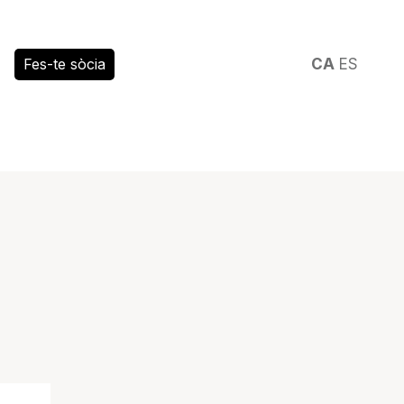
Fes-te sòcia
CA
ES