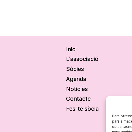
Inici
L’associació
Sòcies
Agenda
Notícies
Contacte
Fes-te sòcia
Para ofrece
para almace
estas tecn
navegación o