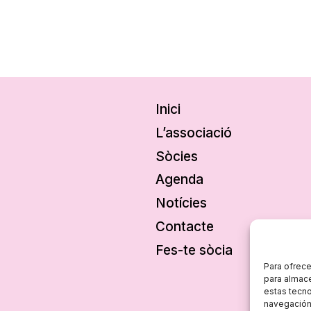
Inici
L’associació
Sòcies
Agenda
Notícies
Contacte
Fes-te sòcia
Para ofrece
para almace
estas tecn
navegación o