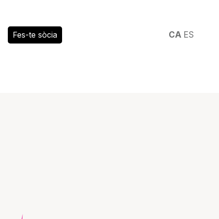
Fes-te sòcia
CA
ES