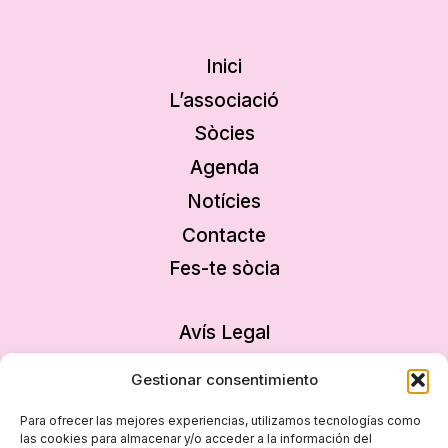
Inici
L’associació
Sòcies
Agenda
Notícies
Contacte
Fes-te sòcia
Avís Legal
Política de privacitat
Gestionar consentimiento
Política de cookies
Para ofrecer las mejores experiencias, utilizamos tecnologías como
Declaració d’accessibilitat
las cookies para almacenar y/o acceder a la información del