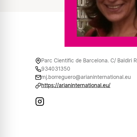
Parc Cientific de Barcelona. C/ Baldiri 
934031350
mj.borreguero@arianinternational.eu
https://arianinternational.eu/