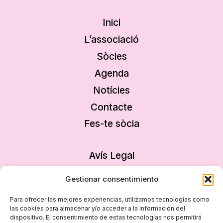
Inici
L’associació
Sòcies
Agenda
Notícies
Contacte
Fes-te sòcia
Avís Legal
Política de privacitat
Gestionar consentimiento
Política de cookies
Para ofrecer las mejores experiencias, utilizamos tecnologías como
Declaració d’accessibilitat
las cookies para almacenar y/o acceder a la información del
dispositivo. El consentimiento de estas tecnologías nos permitirá
Mapa del lloc