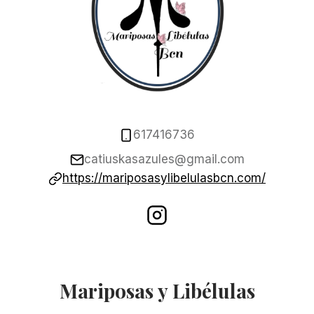
617416736
catiuskasazules@gmail.com
https://mariposasylibelulasbcn.com/
Mariposas y Libélulas