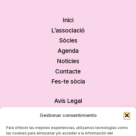
Inici
L’associació
Sòcies
Agenda
Notícies
Contacte
Fes-te sòcia
Avís Legal
Política de privacitat
Gestionar consentimiento
Política de cookies
Para ofrecer las mejores experiencias, utilizamos tecnologías como
Declaració d’accessibilitat
las cookies para almacenar y/o acceder a la información del