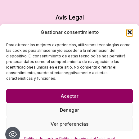
Avís Legal
Política de privacitat
Gestionar consentimiento
Política de cookies
Para ofrecer las mejores experiencias, utilizamos tecnologías como
Declaració d’accessibilitat
las cookies para almacenar y/o acceder a la información del
dispositivo. El consentimiento de estas tecnologías nos permitirá
Mapa del lloc
procesar datos como el comportamiento de navegación o las
identificaciones únicas en este sitio. No consentir o retirar el
consentimiento, puede afectar negativamente a ciertas
características y funciones.
Aceptar
Denegar
© 2026 Dona i Empresa - Disseny
empiezapori
Ver preferencias
Política de cookies
Política de privacitat
Avís Legal