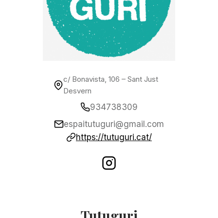
c/ Bonavista, 106 – Sant Just
Desvern
934738309
espaitutuguri@gmail.com
https://tutuguri.cat/
Tutuguri