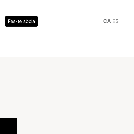
Fes-te sòcia
CA
ES