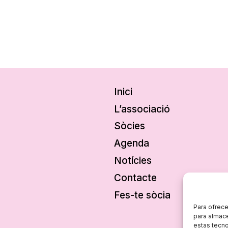
Inici
L’associació
Sòcies
Agenda
Notícies
Contacte
Fes-te sòcia
Para ofrece
para almace
estas tecn