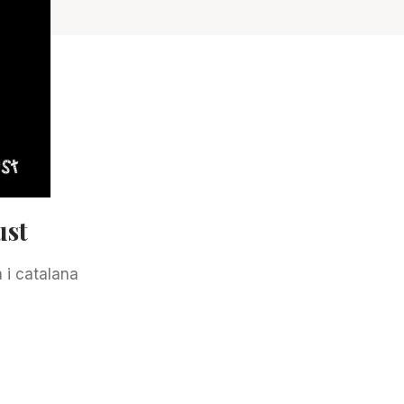
ust
a i catalana