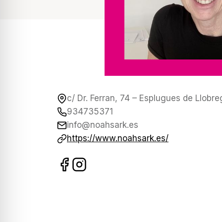
c/ Dr. Ferran, 74 – Esplugues de Llobre
934735371
info@noahsark.es
https://www.noahsark.es/