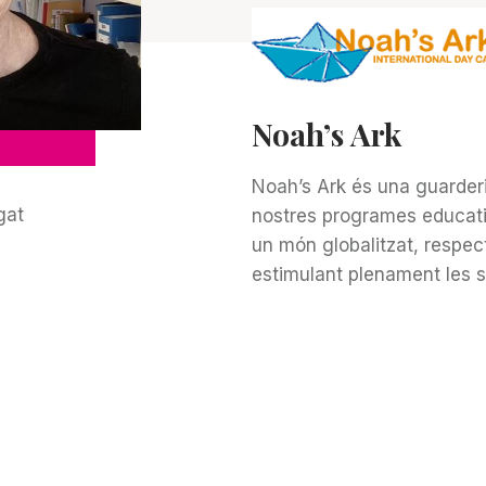
Noah’s Ark
Noah’s Ark és una guarder
gat
nostres programes educati
un món globalitzat, respec
estimulant plenament les 