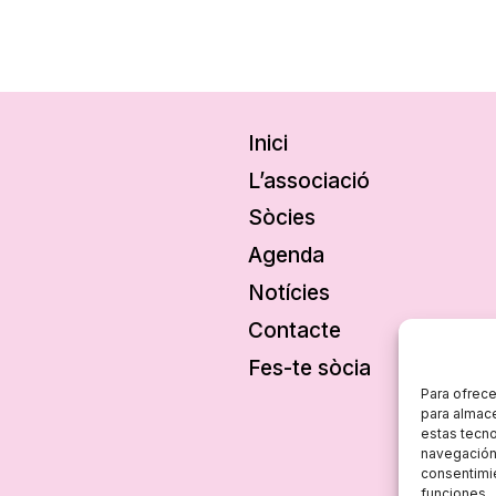
Inici
L’associació
Sòcies
Agenda
Notícies
Contacte
Fes-te sòcia
Para ofrece
para almace
estas tecn
navegación o
consentimie
funciones.