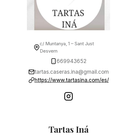
c/ Muntanya, 1 – Sant Just
Desvern
669943652
tartas.caseras.ina@gmail.com
https://www.tartasina.com/es/
Tartas Iná