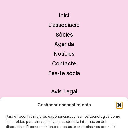
Inici
L’associació
Sòcies
Agenda
Notícies
Contacte
Fes-te sòcia
Avís Legal
Política de privacitat
Gestionar consentimiento
Política de cookies
Para ofrecer las mejores experiencias, utilizamos tecnologías como
Declaració d’accessibilitat
las cookies para almacenar y/o acceder a la información del
dispositivo. El consentimiento de estas tecnologías nos permitirá