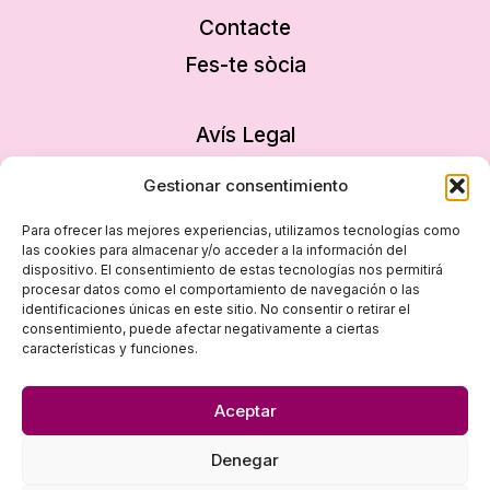
Contacte
Fes-te sòcia
Avís Legal
Política de privacitat
Gestionar consentimiento
Política de cookies
Para ofrecer las mejores experiencias, utilizamos tecnologías como
Declaració d’accessibilitat
las cookies para almacenar y/o acceder a la información del
dispositivo. El consentimiento de estas tecnologías nos permitirá
Mapa del lloc
procesar datos como el comportamiento de navegación o las
identificaciones únicas en este sitio. No consentir o retirar el
consentimiento, puede afectar negativamente a ciertas
características y funciones.
Aceptar
Denegar
© 2026 Dona i Empresa - Disseny
empiezapori