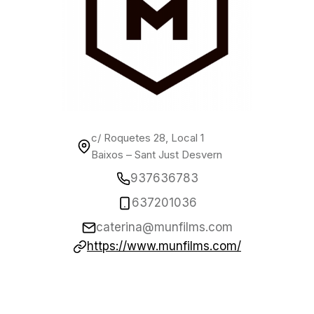
c/ Roquetes 28, Local 1
Baixos – Sant Just Desvern
937636783
637201036
caterina@munfilms.com
https://www.munfilms.com/