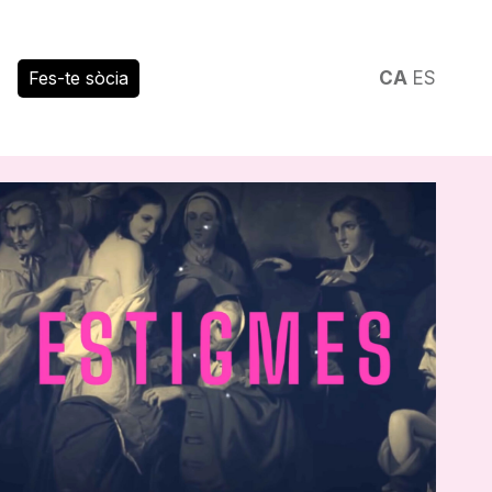
Fes-te sòcia
CA
ES