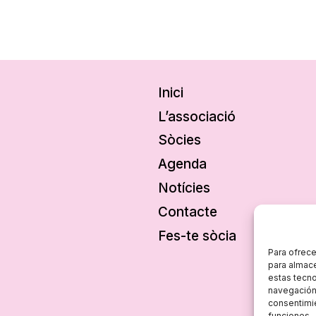
Inici
L’associació
Sòcies
Agenda
Notícies
Contacte
Fes-te sòcia
Para ofrece
para almace
estas tecn
navegación o
consentimie
funciones.