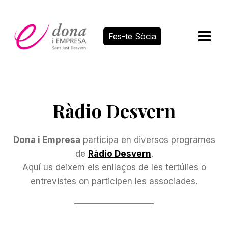
Vés
al
contingut
Fes-te Sòcia
Ràdio Desvern
Dona i Empresa
participa en diversos programes
de
Ràdio Desvern
.
Aquí us deixem els enllaços de les tertúlies o
entrevistes on participen les associades.