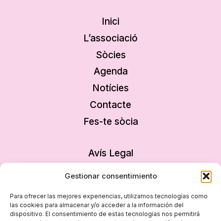
Inici
L’associació
Sòcies
Agenda
Notícies
Contacte
Fes-te sòcia
Avís Legal
Política de privacitat
Gestionar consentimiento
Política de cookies
Para ofrecer las mejores experiencias, utilizamos tecnologías como
Declaració d’accessibilitat
las cookies para almacenar y/o acceder a la información del
dispositivo. El consentimiento de estas tecnologías nos permitirá
Mapa del lloc