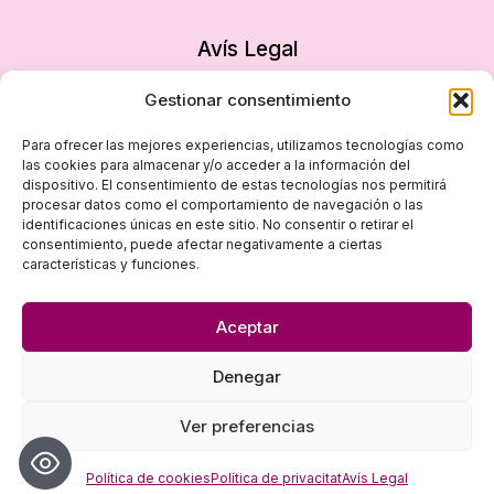
Avís Legal
Política de privacitat
Gestionar consentimiento
Política de cookies
Para ofrecer las mejores experiencias, utilizamos tecnologías como
Declaració d’accessibilitat
las cookies para almacenar y/o acceder a la información del
dispositivo. El consentimiento de estas tecnologías nos permitirá
Mapa del lloc
procesar datos como el comportamiento de navegación o las
identificaciones únicas en este sitio. No consentir o retirar el
consentimiento, puede afectar negativamente a ciertas
características y funciones.
Aceptar
Denegar
© 2026 Dona i Empresa - Disseny
empiezapori
Ver preferencias
Política de cookies
Política de privacitat
Avís Legal