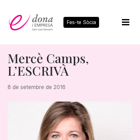
Vés
al
contingut
Fes-te Sòcia
Mercè Camps,
L’ESCRIVÀ
8 de setembre de 2016