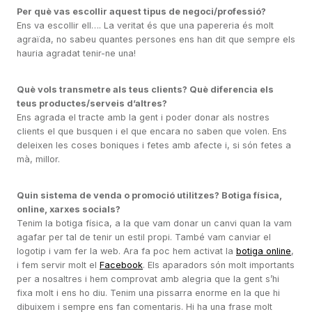
Per què vas escollir aquest tipus de negoci/professió?
Ens va escollir ell…. La veritat és que una papereria és molt
agraïda, no sabeu quantes persones ens han dit que sempre els
hauria agradat tenir-ne una!
Què vols transmetre als teus clients? Què diferencia els
teus productes/serveis d’altres?
Ens agrada el tracte amb la gent i poder donar als nostres
clients el que busquen i el que encara no saben que volen. Ens
deleixen les coses boniques i fetes amb afecte i, si són fetes a
mà, millor.
Quin sistema de venda o promoció utilitzes? Botiga física,
online, xarxes socials?
Tenim la botiga física, a la que vam donar un canvi quan la vam
agafar per tal de tenir un estil propi. També vam canviar el
logotip i vam fer la web. Ara fa poc hem activat la
botiga online
,
i fem servir molt el
Facebook
. Els aparadors són molt importants
per a nosaltres i hem comprovat amb alegria que la gent s’hi
fixa molt i ens ho diu. Tenim una pissarra enorme en la que hi
dibuixem i sempre ens fan comentaris. Hi ha una frase molt