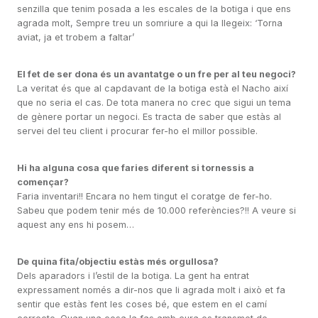
senzilla que tenim posada a les escales de la botiga i que ens
agrada molt, Sempre treu un somriure a qui la llegeix: ‘Torna
aviat, ja et trobem a faltar’
El fet de ser dona és un avantatge o un fre per al teu negoci?
La veritat és que al capdavant de la botiga està el Nacho així
que no seria el cas. De tota manera no crec que sigui un tema
de gènere portar un negoci. Es tracta de saber que estàs al
servei del teu client i procurar fer-ho el millor possible.
Hi ha alguna cosa que faries diferent si tornessis a
començar?
Faria inventari!! Encara no hem tingut el coratge de fer-ho.
Sabeu que podem tenir més de 10.000 referències?!! A veure si
aquest any ens hi posem…
De quina fita/objectiu estàs més orgullosa?
Dels aparadors i l’estil de la botiga. La gent ha entrat
expressament només a dir-nos que li agrada molt i això et fa
sentir que estàs fent les coses bé, que estem en el camí