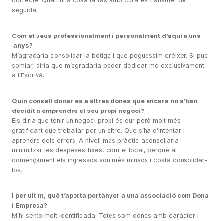
correcte. Quan una cosa la fas amb cura es transmet de
seguida.
Com et veus professionalment i personalment d’aquí a uns
anys?
M’agradaria consolidar la botiga i que poguéssim créixer. Si puc
somiar, diria que m’agradaria poder dedicar-me exclusivament
a l’Escrivà.
Quin consell donaries a altres dones que encara no s’han
decidit a emprendre el seu propi negoci?
Els diria que tenir un negoci propi és dur però molt més
gratificant que treballar per un altre. Que s’ha d’intentar i
aprendre dels errors. A nivell més pràctic aconsellaria
minimitzar les despeses fixes, com el local, perquè al
començament els ingressos són més minsos i costa consolidar-
los.
I per últim, què t’aporta pertànyer a una associació com Dona
i Empresa?
M’hi sento molt identificada. Totes som dones amb caràcter i