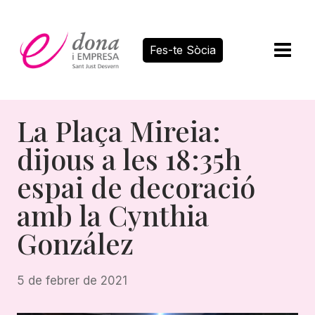
Vés
al
contingut
Fes-te Sòcia
La Plaça Mireia:
dijous a les 18:35h
espai de decoració
amb la Cynthia
González
5 de febrer de 2021