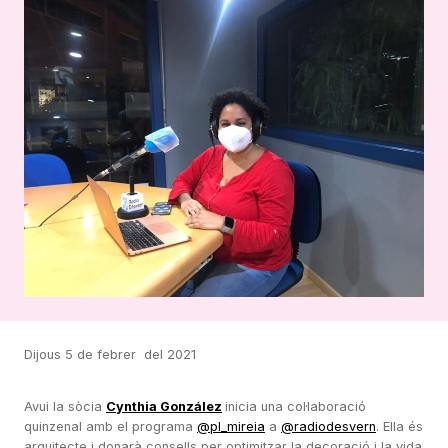
Dijous 5 de febrer del 2021
Avui la sòcia
Cynthia González
inicia una col·laboració
quinzenal amb el programa
@pl_mireia
a
@radiodesvern
. Ella és
arquitecte i donarà consells per optimitzar la decoració i la vida