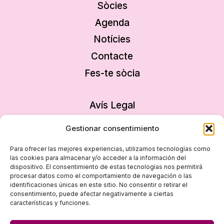
Sòcies
Agenda
Notícies
Contacte
Fes-te sòcia
Avís Legal
Política de privacitat
Gestionar consentimiento
Política de cookies
Para ofrecer las mejores experiencias, utilizamos tecnologías como
Declaració d’accessibilitat
las cookies para almacenar y/o acceder a la información del
dispositivo. El consentimiento de estas tecnologías nos permitirá
Mapa del lloc
procesar datos como el comportamiento de navegación o las
identificaciones únicas en este sitio. No consentir o retirar el
consentimiento, puede afectar negativamente a ciertas
características y funciones.