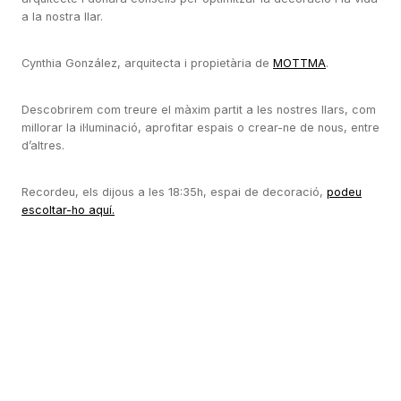
a la nostra llar.
Cynthia González, arquitecta i propietària de
MOTTMA
.
Descobrirem com treure el màxim partit a les nostres llars, com
millorar la il·luminació, aprofitar espais o crear-ne de nous, entre
d’altres.
Recordeu, els dijous a les
18:35h, espai de decoració
,
podeu
escoltar-ho aquí.