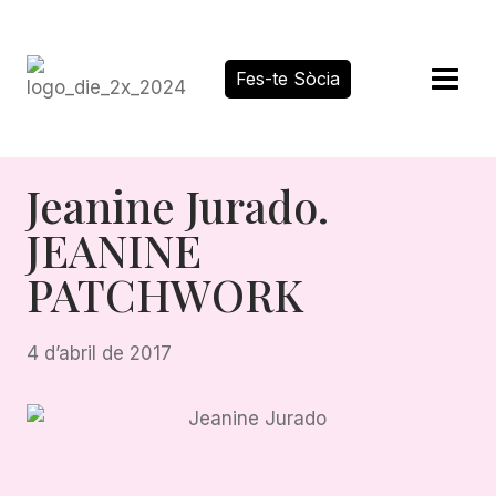
Vés
al
contingut
Fes-te Sòcia
Jeanine Jurado.
JEANINE
PATCHWORK
4 d’abril de 2017