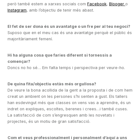
però també estem a xarxes socials com
Facebook
,
Blooger
o
Instagram
, amb l’objectiu de tenir més abast.
El fet de ser dona és un avantatge o un fre per al teu negoci?
Suposo que en el meu cas és una avantatge perquè el públic és
majoritàriament femení.
Hi ha alguna cosa que faries diferent si tornessis a
començar?
Doncs no ho sé… Em falta temps i perspectiva per veure-ho.
De quina fita/objectiu estàs més orgullosa?
De veure la bona acollida de la gent a la proposta i de com hem
creat un ambient on les persones s’hi senten a gust. Els tallers
han esdevingut més que classes on vens vas a aprendre, és un
indret on expliques, escoltes, berenes i crees…i també cuses.
La satisfacció de com s’engresquen amb les novetats i
projectes, és un motiu de gran satisfacció.
Com et veus professionalment i personalment d’aquí a uns