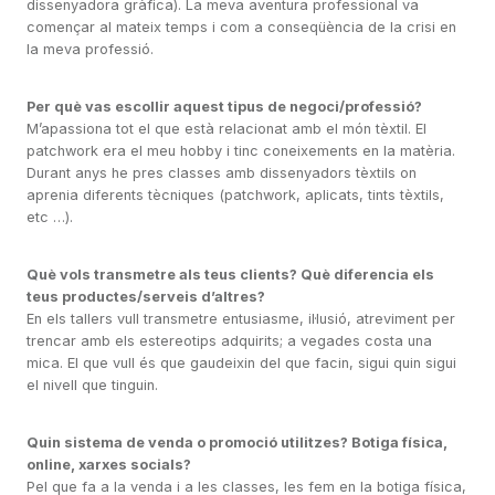
dissenyadora gràfica). La meva aventura professional va
començar al mateix temps i com a conseqüència de la crisi en
la meva professió.
Per què vas escollir aquest tipus de negoci/professió?
M’apassiona tot el que està relacionat amb el món tèxtil. El
patchwork era el meu hobby i tinc coneixements en la matèria.
Durant anys he pres classes amb dissenyadors tèxtils on
aprenia diferents tècniques (patchwork, aplicats, tints tèxtils,
etc …).
Què vols transmetre als teus clients? Què diferencia els
teus productes/serveis d’altres?
En els tallers vull transmetre entusiasme, il·lusió, atreviment per
trencar amb els estereotips adquirits; a vegades costa una
mica. El que vull és que gaudeixin del que facin, sigui quin sigui
el nivell que tinguin.
Quin sistema de venda o promoció utilitzes? Botiga física,
online, xarxes socials?
Pel que fa a la venda i a les classes, les fem en la botiga física,