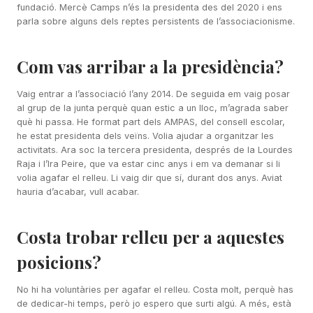
fundació. Mercè Camps n’és la presidenta des del 2020 i ens
parla sobre alguns dels reptes persistents de l’associacionisme.
Com vas arribar a la presidència?
Vaig entrar a l’associació l’any 2014. De seguida em vaig posar
al grup de la junta perquè quan estic a un lloc, m’agrada saber
què hi passa. He format part dels AMPAS, del consell escolar,
he estat presidenta dels veïns. Volia ajudar a organitzar les
activitats. Ara soc la tercera presidenta, després de la Lourdes
Raja i l’Ira Peire, que va estar cinc anys i em va demanar si li
volia agafar el relleu. Li vaig dir que sí, durant dos anys. Aviat
hauria d’acabar, vull acabar.
Costa trobar relleu per a aquestes
posicions?
No hi ha voluntàries per agafar el relleu. Costa molt, perquè has
de dedicar-hi temps, però jo espero que surti algú. A més, està