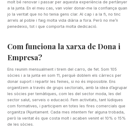
molt bé renovar i passar per aquesta experiència de pertànyer
a la junta. En el meu cas, van voler donar-me la confiança quan
jo la veritat que no ho tenia gens clar. Al cap i a la fi, no tinc
arrels al poble i faig molta vida diària a fora. Però no me’n
penedeixo, tot i que comporta molta dedicació.
Com funciona la xarxa de Dona i
Empresa?
Ens reunim mensualment i tirem del carro, de fet. Som 105
sòcies i a la junta en som 11, perquè doblem els càrrecs per
donar suport i repartir les feines, si no és impossible. Ens
organitzem a través de grups sectorials, amb la idea d’agrupar
les sòcies per temàtiques, com les del sector moda, les del
sector salut, serveis o educació. Fem activitats, tant lúdiques
com formatives, i participem en totes les fires comercials que
organitza l’Ajuntament. Cada mes intentem fer alguna trobada,
però la veritat és que costa molt i acaben venint el 10% o 15%
de les sòcies.