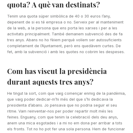
quota? A què van destinats?
Tenim una quota súper simbòlica de 40 o 30 euros l’any,
depenent de si es té empresa o no. Serveix per al manteniment
de la web, a la persona que ens porta les xarxes i per a les
activitats principalment. També demanem subvenció des de fa
tres anys. Abans no ho fèiem perquè volíem ser autosuficients
completament de l’Ajuntament, però ens quedàvem curtes. De
fet, amb la subvenció i amb les quotes no cobrim les despeses.
Com has viscut la presidència
durant aquests tres anys?
He tingut la sort, com que vaig començar enmig de la pandèmia,
que vaig poder dedicar-m’hi més del que s’hi dedicava la
presidenta d’abans. Jo pensava que no podria seguir el seu
ritme. Vam reinventar-nos per poder repartir molt més les
feines. Enguany, com que tenim la celebració dels deu anys,
anem una mica esgotades i a mi no em dona per arribar a tots
els fronts. Tot no ho pot fer una sola persona. Hem de funcionar