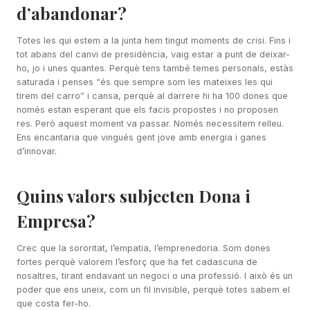
d’abandonar?
Totes les qui estem a la junta hem tingut moments de crisi. Fins i
tot abans del canvi de presidència, vaig estar a punt de deixar-
ho, jo i unes quantes. Perquè tens també temes personals, estàs
saturada i penses “és que sempre som les mateixes les qui
tirem del carro” i cansa, perquè al darrere hi ha 100 dones que
només estan esperant que els facis propostes i no proposen
res. Però aquest moment va passar. Només necessitem relleu.
Ens encantaria que vingués gent jove amb energia i ganes
d’innovar.
Quins valors subjecten Dona i
Empresa?
Crec que la sororitat, l’empatia, l’emprenedoria. Som dones
fortes perquè valorem l’esforç que ha fet cadascuna de
nosaltres, tirant endavant un negoci o una professió. I això és un
poder que ens uneix, com un fil invisible, perquè totes sabem el
que costa fer-ho.