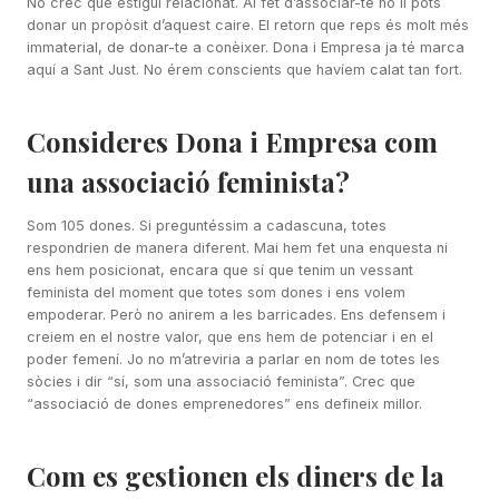
No crec que estigui relacionat. Al fet d’associar-te no li pots
donar un propòsit d’aquest caire. El retorn que reps és molt més
immaterial, de donar-te a conèixer. Dona i Empresa ja té marca
aquí a Sant Just. No érem conscients que havíem calat tan fort.
Consideres Dona i Empresa com
una associació feminista?
Som 105 dones. Si preguntéssim a cadascuna, totes
respondrien de manera diferent. Mai hem fet una enquesta ni
ens hem posicionat, encara que sí que tenim un vessant
feminista del moment que totes som dones i ens volem
empoderar. Però no anirem a les barricades. Ens defensem i
creiem en el nostre valor, que ens hem de potenciar i en el
poder femení. Jo no m’atreviria a parlar en nom de totes les
sòcies i dir “sí, som una associació feminista”. Crec que
“associació de dones emprenedores” ens defineix millor.
Com es gestionen els diners de la