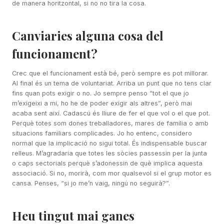
de manera horitzontal, si no no tira la cosa.
Canviaries alguna cosa del
funcionament?
Crec que el funcionament està bé, però sempre es pot millorar.
Al final és un tema de voluntariat. Arriba un punt que no tens clar
fins quan pots exigir o no. Jo sempre penso “tot el que jo
m’exigeixi a mi, ho he de poder exigir als altres”, però mai
acaba sent així. Cadascú és lliure de fer el que vol o el que pot.
Perquè totes som dones treballadores, mares de família o amb
situacions familiars complicades. Jo ho entenc, considero
normal que la implicació no sigui total. És indispensable buscar
relleus. M’agradaria que totes les sòcies passessin per la junta
o caps sectorials perquè s’adonessin de què implica aquesta
associació. Si no, morirà, com mor qualsevol si el grup motor es
cansa. Penses, “si jo me’n vaig, ningú no seguirà?”.
Heu tingut mai ganes