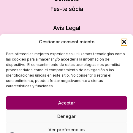
Fes-te sòcia
Avís Legal
Política de privacitat
Gestionar consentimiento
Política de cookies
Para ofrecer las mejores experiencias, utilizamos tecnologías como
Declaració d’accessibilitat
las cookies para almacenar y/o acceder a la información del
dispositivo. El consentimiento de estas tecnologías nos permitirá
Mapa del lloc
procesar datos como el comportamiento de navegación o las
identificaciones únicas en este sitio. No consentir o retirar el
consentimiento, puede afectar negativamente a ciertas
características y funciones.
Aceptar
Denegar
© 2026 Dona i Empresa - Disseny
empiezapori
Ver preferencias