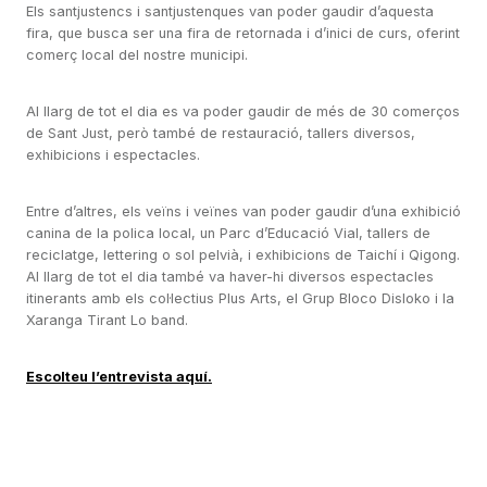
Els santjustencs i santjustenques van poder gaudir d’aquesta
fira, que busca ser una fira de retornada i d’inici de curs, oferint
comerç local del nostre municipi.
Al llarg de tot el dia es va poder gaudir de més de 30 comerços
de Sant Just, però també de restauració, tallers diversos,
exhibicions i espectacles.
Entre d’altres, els veïns i veïnes van poder gaudir d’una exhibició
canina de la polica local, un Parc d’Educació Vial, tallers de
reciclatge, lettering o sol pelvià, i exhibicions de Taichí i Qigong.
Al llarg de tot el dia també va haver-hi diversos espectacles
itinerants amb els col·lectius Plus Arts, el Grup Bloco Disloko i la
Xaranga Tirant Lo band.
Escolteu l’entrevista aquí.