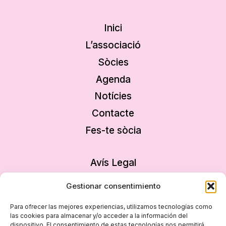
Inici
L’associació
Sòcies
Agenda
Notícies
Contacte
Fes-te sòcia
Avís Legal
Política de privacitat
Gestionar consentimiento
Política de cookies
Para ofrecer las mejores experiencias, utilizamos tecnologías como
Declaració d’accessibilitat
las cookies para almacenar y/o acceder a la información del
dispositivo. El consentimiento de estas tecnologías nos permitirá