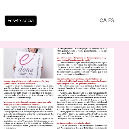
Fes-te sòcia
CA
ES