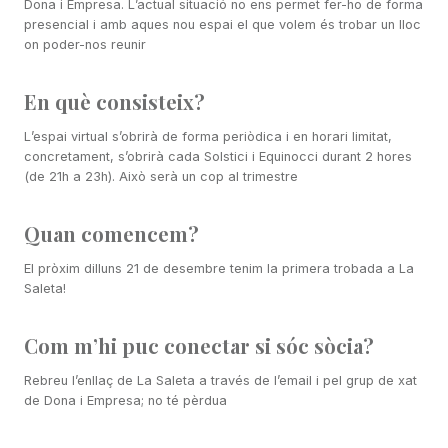
Dona i Empresa. L’actual situació no ens permet fer-ho de forma
presencial i amb aques nou espai el que volem és trobar un lloc
on poder-nos reunir
En què consisteix?
L’espai virtual s’obrirà de forma periòdica i en horari limitat,
concretament, s’obrirà cada Solstici i Equinocci durant 2 hores
(de 21h a 23h). Això serà un cop al trimestre
Quan comencem?
El pròxim dilluns 21 de desembre tenim la primera trobada a La
Saleta!
Com m’hi puc conectar si sóc sòcia?
Rebreu l’enllaç de La Saleta a través de l’email i pel grup de xat
de Dona i Empresa; no té pèrdua