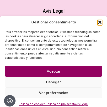
Avís Legal
Política de privacitat
Gestionar consentimiento
Política de cookies
Para ofrecer las mejores experiencias, utilizamos tecnologías como
Declaració d’accessibilitat
las cookies para almacenar y/o acceder a la información del
dispositivo. El consentimiento de estas tecnologías nos permitirá
Mapa del lloc
procesar datos como el comportamiento de navegación o las
identificaciones únicas en este sitio. No consentir o retirar el
consentimiento, puede afectar negativamente a ciertas
características y funciones.
Aceptar
Denegar
© 2026 Dona i Empresa - Disseny
empiezapori
Ver preferencias
Política de cookies
Política de privacitat
Avís Legal