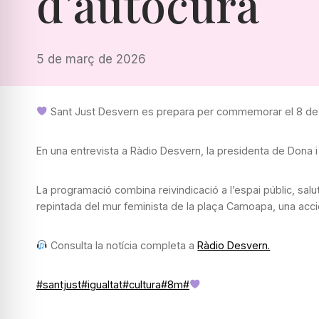
d’autocura
5 de març de 2026
Sant Just Desvern es prepara per commemorar el 8 de
En una entrevista a Ràdio Desvern, la presidenta de Dona i
La programació combina reivindicació a l’espai públic, salu
repintada del mur feminista de la plaça Camoapa, una acció
Consulta la notícia completa a
Ràdio Desvern.
#santjust
#igualtat
#cultura
#8m
#