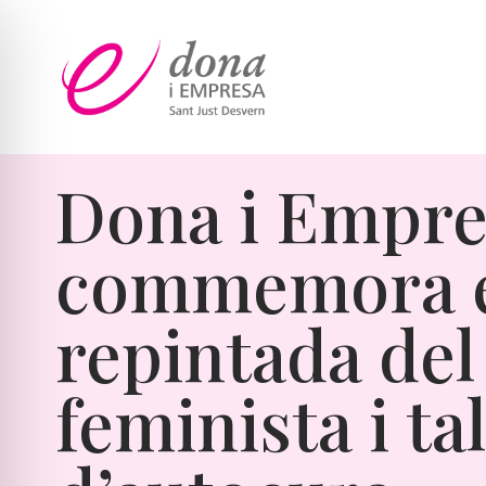
Vés
al
contingut
Dona i Empre
commemora e
repintada del
feminista i ta