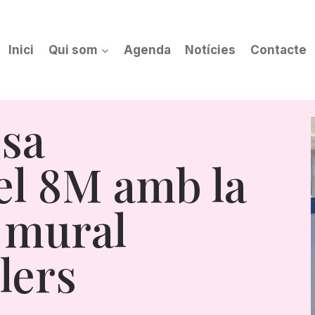
Inici
Qui som
Agenda
Notícies
Contacte
sa
l 8M amb la
 mural
llers