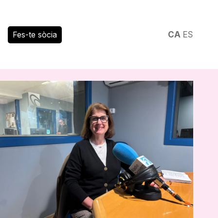
Fes-te sòcia
CA
ES