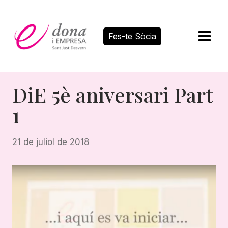
Vés
al
contingut
Fes-te Sòcia
DiE 5è aniversari Part
1
21 de juliol de 2018