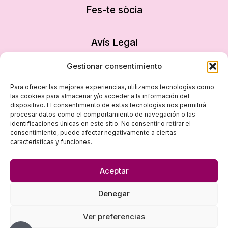
Fes-te sòcia
Avís Legal
Política de privacitat
Gestionar consentimiento
Política de cookies
Para ofrecer las mejores experiencias, utilizamos tecnologías como
Declaració d’accessibilitat
las cookies para almacenar y/o acceder a la información del
dispositivo. El consentimiento de estas tecnologías nos permitirá
Mapa del lloc
procesar datos como el comportamiento de navegación o las
identificaciones únicas en este sitio. No consentir o retirar el
consentimiento, puede afectar negativamente a ciertas
características y funciones.
Aceptar
Denegar
© 2026 Dona i Empresa - Disseny
empiezapori
Ver preferencias