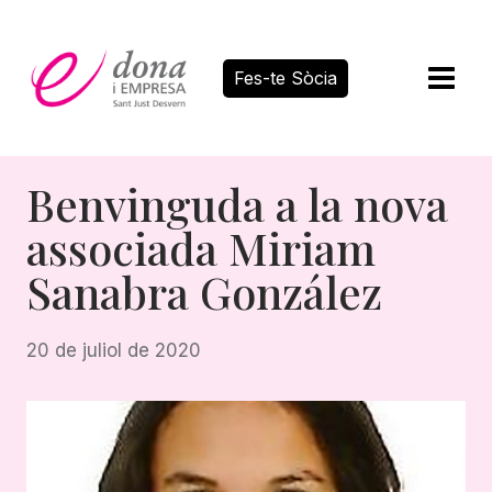
Vés
al
contingut
Fes-te Sòcia
Benvinguda a la nova
associada Miriam
Sanabra González
20 de juliol de 2020