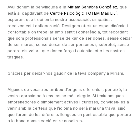
Avui donem la benvinguda a la
Miriam Sanabra González
, que
està al capdavant de
Centre Psicològic TOTEM Mas Lluí
,
esperant que trobi en la nostra associació, simpaties,
recolzament i col·laboració. Desitgem oferir un espai dinàmic i
confortable on treballar amb sentit i coherència, tot recordant
que som professionals sense deixar de ser dones, sense deixar
de ser mares, sense deixar de ser persones i, sobretot, sense
perdre els valors que donen força i autenticitat a les nostres
tasques.
Gràcies per deixar-nos gaudir de la teva companyia Miriam.
Algunes de vosaltres arribeu d’orígens diferents i, per això, la
vostra aproximació ens causa més alegria. Si teniu amigues
emprenedores o simplement actives i curioses, convideu-les a
venir amb la certesa que l’idioma no serà mai una trava, sinó
que farem de les diferents llengües un pont estable que portarà
a la bona comunicació entre nosaltres.