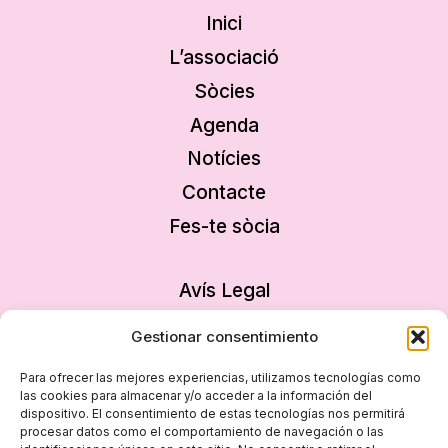
Inici
L’associació
Sòcies
Agenda
Notícies
Contacte
Fes-te sòcia
Avís Legal
Política de privacitat
Gestionar consentimiento
Política de cookies
Para ofrecer las mejores experiencias, utilizamos tecnologías como
Declaració d’accessibilitat
las cookies para almacenar y/o acceder a la información del
dispositivo. El consentimiento de estas tecnologías nos permitirá
Mapa del lloc
procesar datos como el comportamiento de navegación o las