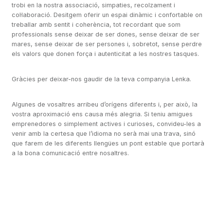
trobi en la nostra associació, simpaties, recolzament i
col·laboració. Desitgem oferir un espai dinàmic i confortable on
treballar amb sentit i coherència, tot recordant que som
professionals sense deixar de ser dones, sense deixar de ser
mares, sense deixar de ser persones i, sobretot, sense perdre
els valors que donen força i autenticitat a les nostres tasques.
Gràcies per deixar-nos gaudir de la teva companyia Lenka.
Algunes de vosaltres arribeu d’orígens diferents i, per això, la
vostra aproximació ens causa més alegria. Si teniu amigues
emprenedores o simplement actives i curioses, convideu-les a
venir amb la certesa que l’idioma no serà mai una trava, sinó
que farem de les diferents llengües un pont estable que portarà
a la bona comunicació entre nosaltres.