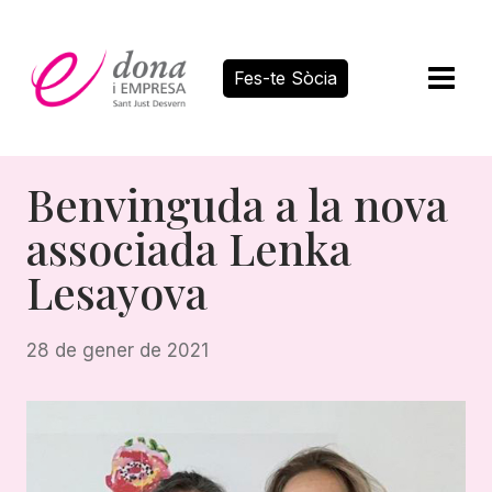
Vés
al
contingut
Fes-te Sòcia
Benvinguda a la nova
associada Lenka
Lesayova
28 de gener de 2021