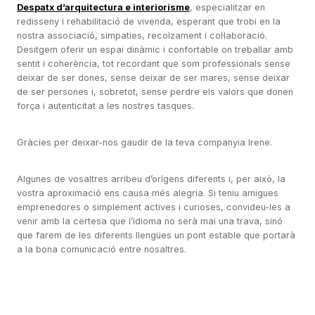
Despatx d’arquitectura e interiorisme
, especialitzar en
redisseny i rehabilitació de vivenda, esperant que trobi en la
nostra associació, simpaties, recolzament i col·laboració.
Desitgem oferir un espai dinàmic i confortable on treballar amb
sentit i coherència, tot recordant que som professionals sense
deixar de ser dones, sense deixar de ser mares, sense deixar
de ser persones i, sobretot, sense perdre els valors que donen
força i autenticitat a les nostres tasques.
Gràcies per deixar-nos gaudir de la teva companyia Irene.
Algunes de vosaltres arribeu d’orígens diferents i, per això, la
vostra aproximació ens causa més alegria. Si teniu amigues
emprenedores o simplement actives i curioses, convideu-les a
venir amb la certesa que l’idioma no serà mai una trava, sinó
que farem de les diferents llengües un pont estable que portarà
a la bona comunicació entre nosaltres.