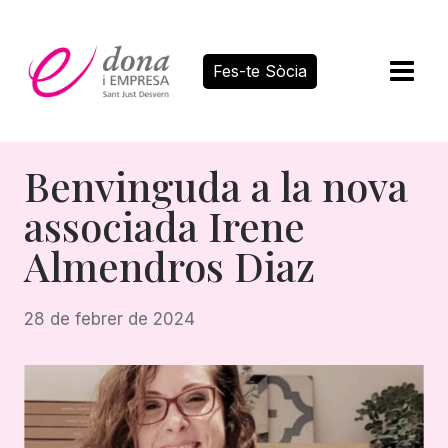
Vés
al
contingut
Fes-te Sòcia
Benvinguda a la nova
associada Irene
Almendros Diaz
28 de febrer de 2024