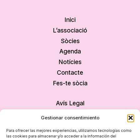
Inici
L’associació
Sòcies
Agenda
Notícies
Contacte
Fes-te sòcia
Avís Legal
Política de privacitat
Gestionar consentimiento
Política de cookies
Para ofrecer las mejores experiencias, utilizamos tecnologías como
Declaració d’accessibilitat
las cookies para almacenar y/o acceder a la información del