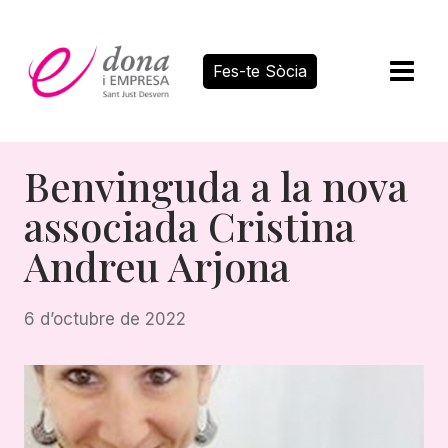
Vés
al
contingut
Fes-te Sòcia
Benvinguda a la nova
associada Cristina
Andreu Arjona
6 d’octubre de 2022