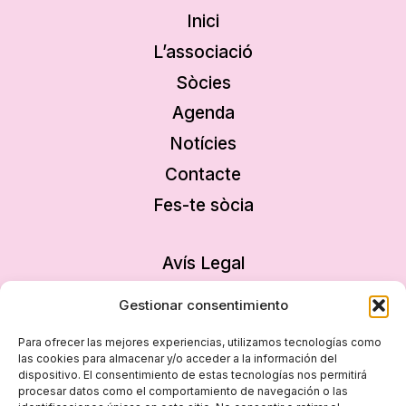
Inici
L’associació
Sòcies
Agenda
Notícies
Contacte
Fes-te sòcia
Avís Legal
Política de privacitat
Gestionar consentimiento
Política de cookies
Para ofrecer las mejores experiencias, utilizamos tecnologías como
Declaració d’accessibilitat
las cookies para almacenar y/o acceder a la información del
dispositivo. El consentimiento de estas tecnologías nos permitirá
Mapa del lloc
procesar datos como el comportamiento de navegación o las