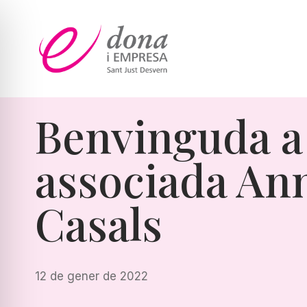
Vés
al
contingut
Benvinguda a 
associada An
Casals
12 de gener de 2022