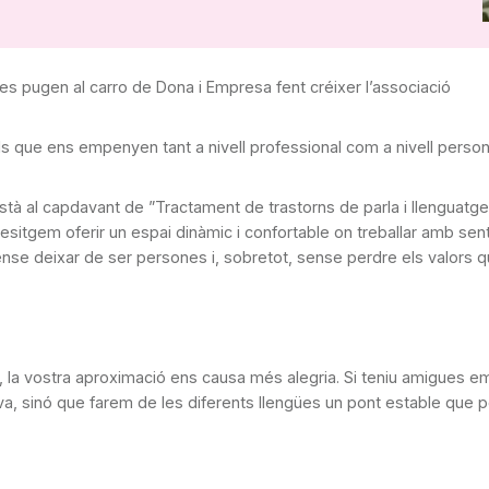
es pugen al carro de Dona i Empresa fent créixer l’associació
s que ens empenyen tant a nivell professional com a nivell person
tà al capdavant de ”Tractament de trastorns de parla i llenguatge d’
Desitgem oferir un espai dinàmic i confortable on treballar amb sen
se deixar de ser persones i, sobretot, sense perdre els valors que
xò, la vostra aproximació ens causa més alegria. Si teniu amigues
ava, sinó que farem de les diferents llengües un pont estable que p