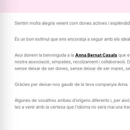
Sentim molta alegria veient com dones actives i esplèndid
És un bon estímul que ens encoratja a seguir amb els ideal
Avui donem la benvinguda a la
Anna Bernat Casals
que es
nostra associació, simpaties, recolzament i col·laboració. 
sense deixar de ser dones, sense deixar de ser mares, sen
Gràcies per deixar-nos gaudir de la teva companyia Anna.
Algunes de vosaltres arribeu d’orígens diferents i, per ai
les a venir amb la certesa que l’idioma no serà mai una tr