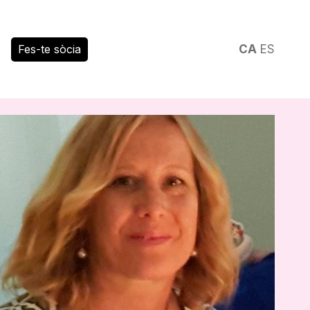
Fes-te sòcia
CA
ES